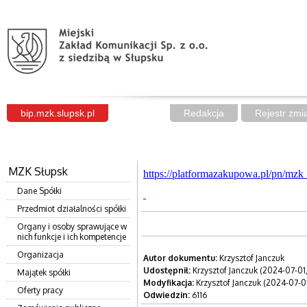
bip.mzk.slupsk.pl
Redakcja
Rejestr zmi
MZK Słupsk
https://platformazakupowa.pl/pn/mzk
Dane Spółki
Przedmiot działalności spółki
Organy i osoby sprawujące w
nich funkcje i ich kompetencje
Organizacja
Autor dokumentu:
Krzysztof Janczuk
Udostępnił:
Krzysztof Janczuk (2024-07-01
Majątek spółki
Modyfikacja:
Krzysztof Janczuk (2024-07-0
Oferty pracy
Odwiedzin:
6116